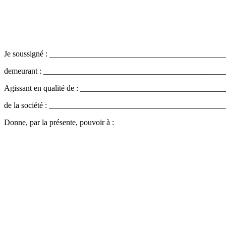
Je soussigné : __________________________________________
demeurant : ____________________________________________
Agissant en qualité de : __________________________________
de la société : __________________________________________
Donne, par la présente, pouvoir à :