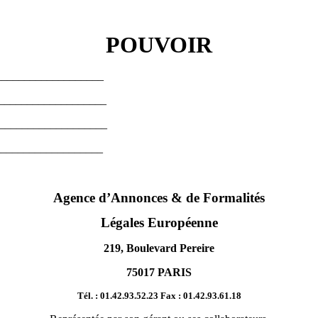
POUVOIR
____________________
____________________
_____________________
____________________
Agence d’Annonces & de Formalités
Légales Européenne
219, Boulevard Pereire
75017 PARIS
Tél. : 01.42.93.52.23 Fax : 01.42.93.61.18