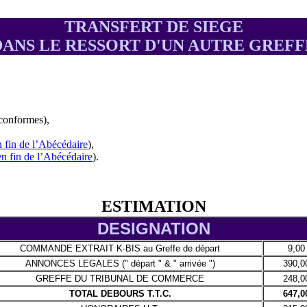
TRANSFERT DE SIEGE
DANS LE RESSORT D'UN AUTRE GREFF
 conformes),
n fin de l’Abécédaire
),
en fin de l’Abécédaire
).
ESTIMATION
DESIGNATION
COMMANDE EXTRAIT K-BIS au Greffe de départ
9,00
ANNONCES LEGALES (" départ " & " arrivée ")
390,0
GREFFE DU TRIBUNAL DE COMMERCE
248,0
TOTAL DEBOURS T.T.C.
647,0